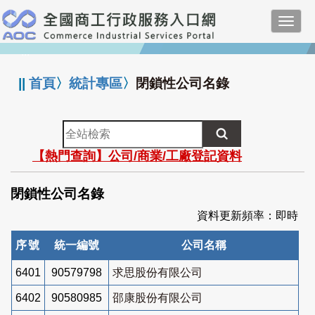
跳
Toggl
到
navig
主
:::
要
內
||
首頁
〉
統計專區
〉
閉鎖性公司名錄
容
全
站
【熱門查詢】公司/商業/工廠登記資料
檢
索
閉鎖性公司名錄
資料更新頻率：即時
序號
統一編號
公司名稱
6401
90579798
求思股份有限公司
6402
90580985
邵康股份有限公司