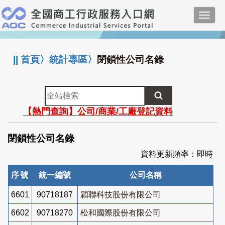
跳
Toggl
到
navig
主
:::
要
內
||
首頁
〉
統計專區
〉
閉鎖性公司名錄
容
全
站
【熱門查詢】公司/商業/工廠登記資料
檢
索
閉鎖性公司名錄
資料更新頻率：即時
序號
統一編號
公司名稱
6601
90718187
穎聯科技股份有限公司
6602
90718270
松和國際股份有限公司