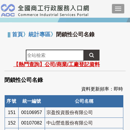
跳
Toggl
到
navig
主
:::
要
內
||
首頁
〉
統計專區
〉
閉鎖性公司名錄
容
全
站
【熱門查詢】公司/商業/工廠登記資料
檢
索
閉鎖性公司名錄
資料更新頻率：即時
序號
統一編號
公司名稱
151
00106957
宗盈投資股份有限公司
152
00107082
中山營造股份有限公司