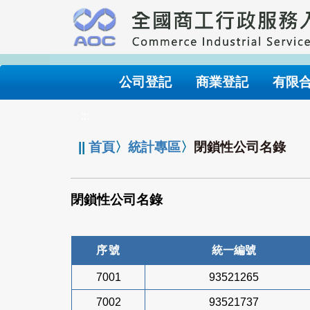
跳
到
主
要
內
公司登記
商業登記
有限
容
:::
||
首頁
〉
統計專區
〉
閉鎖性公司名錄
閉鎖性公司名錄
序號
統一編號
7001
93521265
7002
93521737