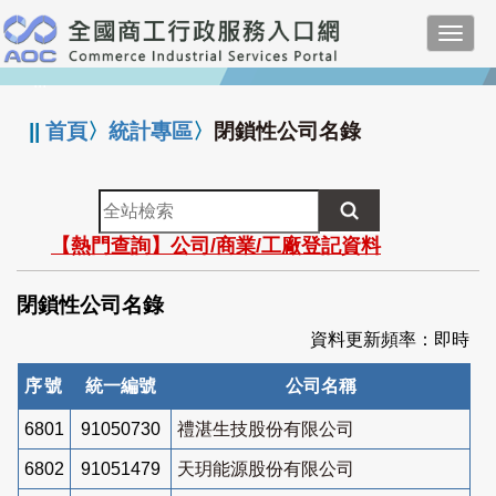
跳
Toggl
到
navig
主
:::
要
內
||
首頁
〉
統計專區
〉
閉鎖性公司名錄
容
全
站
【熱門查詢】公司/商業/工廠登記資料
檢
索
閉鎖性公司名錄
資料更新頻率：即時
序號
統一編號
公司名稱
6801
91050730
禮湛生技股份有限公司
6802
91051479
天玥能源股份有限公司