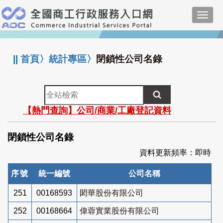
跳
Toggl
到
navig
主
:::
要
內
||
首頁
〉
統計專區
〉
閉鎖性公司名錄
容
全
站
【熱門查詢】公司/商業/工廠登記資料
檢
索
閉鎖性公司名錄
資料更新頻率：即時
序號
統一編號
公司名稱
251
00168593
閎華股份有限公司
252
00168664
偉蓉實業股份有限公司