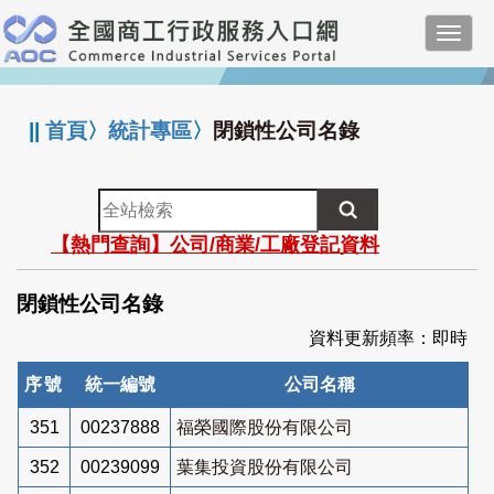
跳
Toggl
到
navig
主
:::
要
內
||
首頁
〉
統計專區
〉
閉鎖性公司名錄
容
全
站
【熱門查詢】公司/商業/工廠登記資料
檢
索
閉鎖性公司名錄
資料更新頻率：即時
序號
統一編號
公司名稱
351
00237888
福榮國際股份有限公司
352
00239099
葉集投資股份有限公司