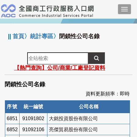
跳
Toggl
到
navig
主
:::
要
內
||
首頁
〉
統計專區
〉
閉鎖性公司名錄
容
全
站
【熱門查詢】公司/商業/工廠登記資料
檢
索
閉鎖性公司名錄
資料更新頻率：即時
序號
統一編號
公司名稱
6851
91091802
大銘投資股份有限公司
6852
91092106
亮傑貿易股份有限公司