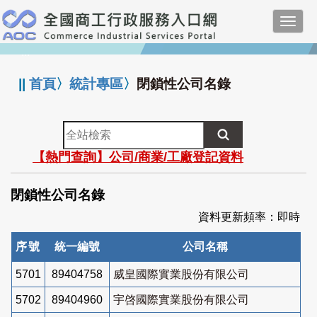
跳
Toggl
到
navig
主
:::
要
內
||
首頁
〉
統計專區
〉
閉鎖性公司名錄
容
全
站
【熱門查詢】公司/商業/工廠登記資料
檢
索
閉鎖性公司名錄
資料更新頻率：即時
序號
統一編號
公司名稱
5701
89404758
威皇國際實業股份有限公司
5702
89404960
宇啓國際實業股份有限公司