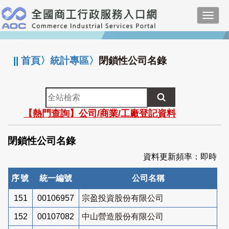
跳
Toggl
到
navig
主
:::
要
內
||
首頁
〉
統計專區
〉
閉鎖性公司名錄
容
全
站
【熱門查詢】公司/商業/工廠登記資料
檢
索
閉鎖性公司名錄
資料更新頻率：即時
序號
統一編號
公司名稱
151
00106957
宗盈投資股份有限公司
152
00107082
中山營造股份有限公司