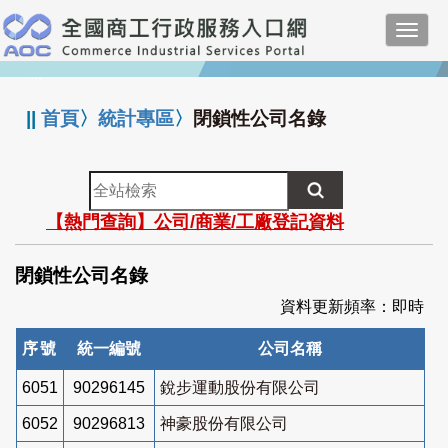
跳
Toggl
到
navig
主
:::
要
內
||
首頁
〉
統計專區
〉
閉鎖性公司名錄
容
全
站
【熱門查詢】公司/商業/工廠登記資料
檢
索
閉鎖性公司名錄
資料更新頻率：即時
序號
統一編號
公司名稱
6051
90296145
銳步運動股份有限公司
6052
90296813
神豪股份有限公司