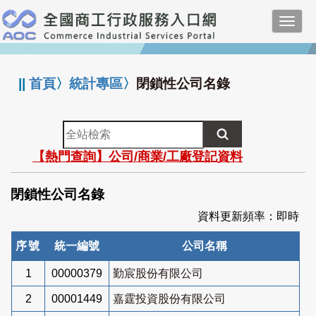
跳
Toggl
到
navig
主
:::
要
內
||
首頁
〉
統計專區
〉
閉鎖性公司名錄
容
全
站
【熱門查詢】公司/商業/工廠登記資料
檢
索
閉鎖性公司名錄
資料更新頻率：即時
序號
統一編號
公司名稱
1
00000379
勤宸股份有限公司
2
00001449
嘉霆投資股份有限公司