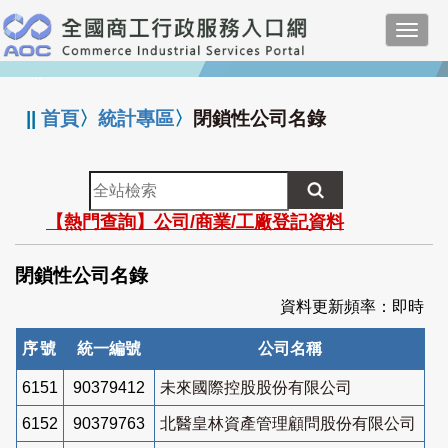
跳
Toggl
到
navig
主
:::
要
內
||
首頁
〉
統計專區
〉
閉鎖性公司名錄
容
全
站
【熱門查詢】公司/商業/工廠登記資料
檢
索
閉鎖性公司名錄
資料更新頻率：即時
序號
統一編號
公司名稱
6151
90379412
未來國際控股股份有限公司
6152
90379763
北醫皇林資產管理顧問股份有限公司