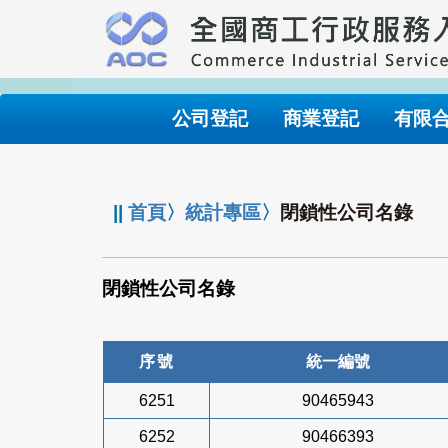
跳
到
主
要
內
公司登記
商業登記
有限
容
:::
||
首頁
〉
統計專區
〉
閉鎖性公司名錄
閉鎖性公司名錄
序號
統一編號
6251
90465943
6252
90466393