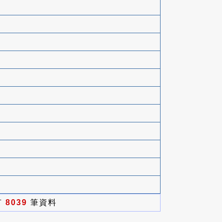
有
8039
筆資料