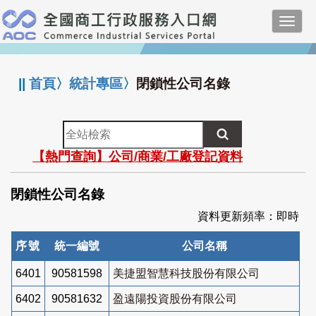
跳
Toggl
到
navig
主
:::
要
內
||
首頁
〉
統計專區
〉
閉鎖性公司名錄
容
全
站
【熱門查詢】公司/商業/工廠登記資料
檢
索
閉鎖性公司名錄
資料更新頻率：即時
序號
統一編號
公司名稱
6401
90581598
美捷盟智慧科技股份有限公司
6402
90581632
盈遠陽投資股份有限公司