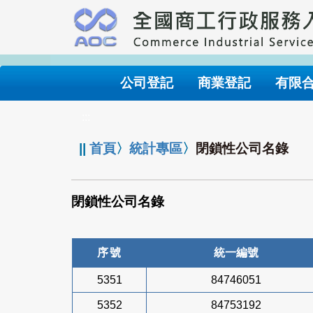
跳
到
主
要
內
公司登記
商業登記
有限
容
:::
||
首頁
〉
統計專區
〉
閉鎖性公司名錄
閉鎖性公司名錄
序號
統一編號
5351
84746051
5352
84753192