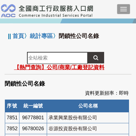
跳
Toggl
到
navig
主
:::
要
內
||
首頁
〉
統計專區
〉
閉鎖性公司名錄
容
全
站
【熱門查詢】公司/商業/工廠登記資料
檢
索
閉鎖性公司名錄
資料更新頻率：即時
序號
統一編號
公司名稱
7851
96778801
承業興業股份有限公司
7852
96780026
谷源投資股份有限公司