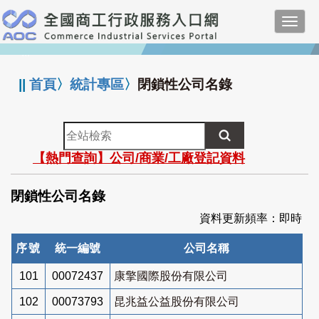
跳
Toggl
到
navig
主
:::
要
內
||
首頁
〉
統計專區
〉
閉鎖性公司名錄
容
全
站
【熱門查詢】公司/商業/工廠登記資料
檢
索
閉鎖性公司名錄
資料更新頻率：即時
序號
統一編號
公司名稱
101
00072437
康擎國際股份有限公司
102
00073793
昆兆益公益股份有限公司