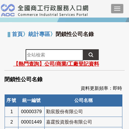
跳
Toggl
到
navig
主
:::
要
內
||
首頁
〉
統計專區
〉
閉鎖性公司名錄
容
全
站
【熱門查詢】公司/商業/工廠登記資料
檢
索
閉鎖性公司名錄
資料更新頻率：即時
序號
統一編號
公司名稱
1
00000379
勤宸股份有限公司
2
00001449
嘉霆投資股份有限公司