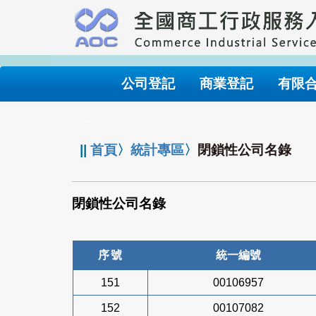
跳
到
主
要
內
公司登記
商業登記
有限
容
:::
||
首頁
〉
統計專區
〉
閉鎖性公司名錄
閉鎖性公司名錄
序號
統一編號
151
00106957
152
00107082