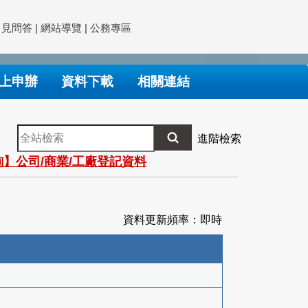
常見問答
|
網站導覽
|
公務專區
上申辦
資料下載
相關連結
全
進階檢索
站
】公司/商業/工廠登記資料
檢
索
資料更新頻率：即時