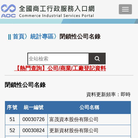
跳
Toggl
到
navig
主
:::
要
內
||
首頁
〉
統計專區
〉
閉鎖性公司名錄
容
全
站
【熱門查詢】公司/商業/工廠登記資料
檢
索
閉鎖性公司名錄
資料更新頻率：即時
序號
統一編號
公司名稱
51
00030726
富茂資本股份有限公司
52
00030824
更新資材股份有限公司