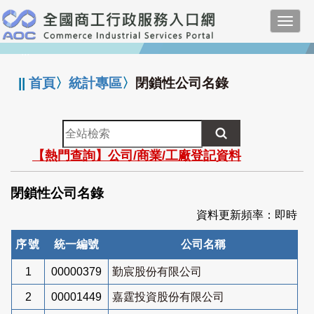
跳
Toggl
到
navig
主
:::
要
內
||
首頁
〉
統計專區
〉
閉鎖性公司名錄
容
全
站
【熱門查詢】公司/商業/工廠登記資料
檢
索
閉鎖性公司名錄
資料更新頻率：即時
序號
統一編號
公司名稱
1
00000379
勤宸股份有限公司
2
00001449
嘉霆投資股份有限公司