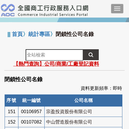
跳
Toggl
到
navig
主
:::
要
內
||
首頁
〉
統計專區
〉
閉鎖性公司名錄
容
全
站
【熱門查詢】公司/商業/工廠登記資料
檢
索
閉鎖性公司名錄
資料更新頻率：即時
序號
統一編號
公司名稱
151
00106957
宗盈投資股份有限公司
152
00107082
中山營造股份有限公司