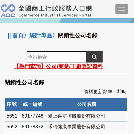
跳
Toggl
到
navig
主
:::
要
內
||
首頁
〉
統計專區
〉
閉鎖性公司名錄
容
全
站
【熱門查詢】公司/商業/工廠登記資料
檢
索
閉鎖性公司名錄
資料更新頻率：即時
序號
統一編號
公司名稱
5651
89177748
愛上喜翁控股股份有限公司
5652
89178872
禾晴健康事業股份有限公司