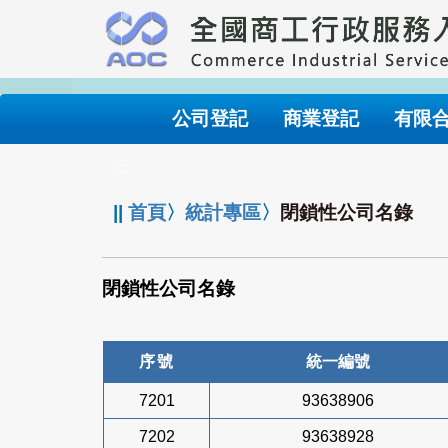
跳
到
主
要
內
公司登記
商業登記
有限
容
:::
||
首頁
〉
統計專區
〉
閉鎖性公司名錄
閉鎖性公司名錄
序號
統一編號
7201
93638906
7202
93638928