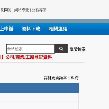
常見問答
|
網站導覽
|
公務專區
上申辦
資料下載
相關連結
全
進階檢索
站
】公司/商業/工廠登記資料
檢
索
資料更新頻率：即時