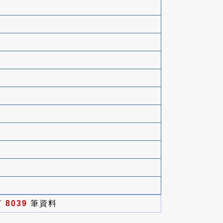
有
8039
筆資料