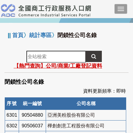
跳
Toggl
到
navig
主
:::
要
內
||
首頁
〉
統計專區
〉
閉鎖性公司名錄
容
全
站
【熱門查詢】公司/商業/工廠登記資料
檢
索
閉鎖性公司名錄
資料更新頻率：即時
序號
統一編號
公司名稱
6301
90504880
亞洲美粉股份有限公司
6302
90506037
樺創創意工程股份有限公司