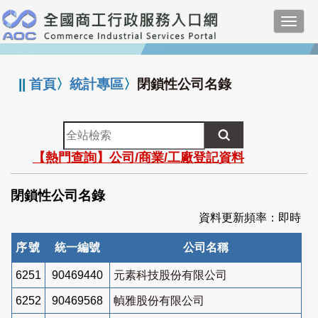
跳
Toggl
到
navig
主
:::
要
內
||
首頁
〉
統計專區
〉
閉鎖性公司名錄
容
全
站
【熱門查詢】公司/商業/工廠登記資料
檢
索
閉鎖性公司名錄
資料更新頻率：即時
序號
統一編號
公司名稱
6251
90469440
元素科技股份有限公司
6252
90469568
幀雅股份有限公司