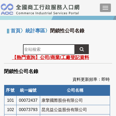
跳
Toggl
到
navig
主
:::
要
內
||
首頁
〉
統計專區
〉
閉鎖性公司名錄
容
全
站
【熱門查詢】公司/商業/工廠登記資料
檢
索
閉鎖性公司名錄
資料更新頻率：即時
序號
統一編號
公司名稱
101
00072437
康擎國際股份有限公司
102
00073793
昆兆益公益股份有限公司