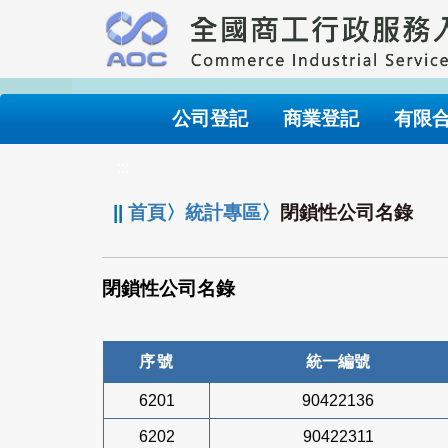
跳
到
主
要
內
公司登記
商業登記
有限
容
:::
||
首頁
〉
統計專區
〉
閉鎖性公司名錄
閉鎖性公司名錄
序號
統一編號
6201
90422136
6202
90422311