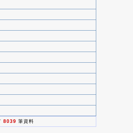
有
8039
筆資料