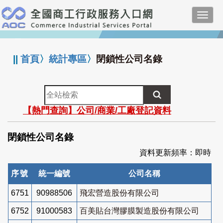
跳
Toggl
到
navig
主
:::
要
內
||
首頁
〉
統計專區
〉
閉鎖性公司名錄
容
全
站
【熱門查詢】公司/商業/工廠登記資料
檢
索
閉鎖性公司名錄
資料更新頻率：即時
序號
統一編號
公司名稱
6751
90988506
飛宏營造股份有限公司
6752
91000583
百美貼台灣膠膜製造股份有限公司