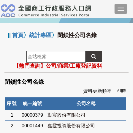
跳
Toggl
到
navig
主
:::
要
內
||
首頁
〉
統計專區
〉
閉鎖性公司名錄
容
全
站
【熱門查詢】公司/商業/工廠登記資料
檢
索
閉鎖性公司名錄
資料更新頻率：即時
序號
統一編號
公司名稱
1
00000379
勤宸股份有限公司
2
00001449
嘉霆投資股份有限公司