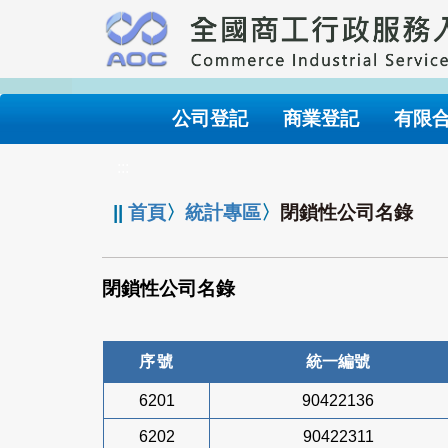
跳
到
主
要
內
公司登記
商業登記
有限
容
:::
||
首頁
〉
統計專區
〉
閉鎖性公司名錄
閉鎖性公司名錄
序號
統一編號
6201
90422136
6202
90422311