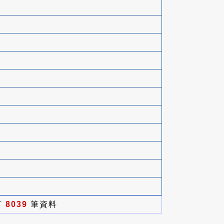
有
8039
筆資料