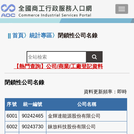
跳
Toggl
到
navig
主
:::
要
內
||
首頁
〉
統計專區
〉
閉鎖性公司名錄
容
全
站
【熱門查詢】公司/商業/工廠登記資料
檢
索
閉鎖性公司名錄
資料更新頻率：即時
序號
統一編號
公司名稱
6001
90242465
金輝達能源股份有限公司
6002
90243730
錸放科技股份有限公司