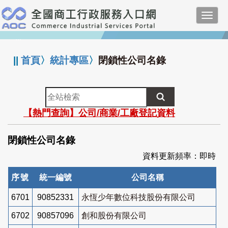
跳
Toggl
到
navig
主
:::
要
內
||
首頁
〉
統計專區
〉
閉鎖性公司名錄
容
全
站
【熱門查詢】公司/商業/工廠登記資料
檢
索
閉鎖性公司名錄
資料更新頻率：即時
序號
統一編號
公司名稱
6701
90852331
永恆少年數位科技股份有限公司
6702
90857096
創和股份有限公司