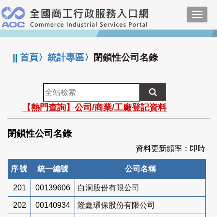
跳
Toggl
到
navig
主
:::
要
內
||
首頁
〉
統計專區
〉
閉鎖性公司名錄
容
全
站
【熱門查詢】公司/商業/工廠登記資料
檢
索
閉鎖性公司名錄
資料更新頻率：即時
序號
統一編號
公司名稱
201
00139606
白洞股份有限公司
202
00140934
隆鑫環保股份有限公司