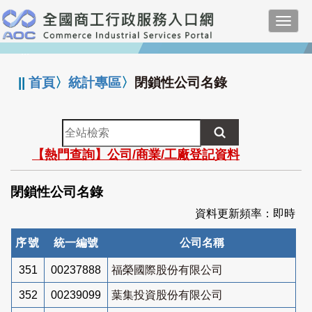
跳
Toggl
到
navig
主
:::
要
內
||
首頁
〉
統計專區
〉
閉鎖性公司名錄
容
全
站
【熱門查詢】公司/商業/工廠登記資料
檢
索
閉鎖性公司名錄
資料更新頻率：即時
序號
統一編號
公司名稱
351
00237888
福榮國際股份有限公司
352
00239099
葉集投資股份有限公司