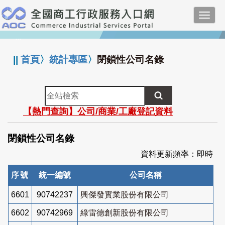
跳
Toggl
到
navig
主
:::
要
內
||
首頁
〉
統計專區
〉
閉鎖性公司名錄
容
全
站
【熱門查詢】公司/商業/工廠登記資料
檢
索
閉鎖性公司名錄
資料更新頻率：即時
序號
統一編號
公司名稱
6601
90742237
興傑發實業股份有限公司
6602
90742969
綠雷德創新股份有限公司