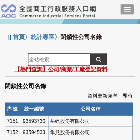
跳
Toggl
到
navig
主
:::
要
內
||
首頁
〉
統計專區
〉
閉鎖性公司名錄
容
全
站
【熱門查詢】公司/商業/工廠登記資料
檢
索
閉鎖性公司名錄
資料更新頻率：即時
序號
統一編號
公司名稱
7151
93593730
岳廷股份有限公司
7152
93594533
隼見股份有限公司