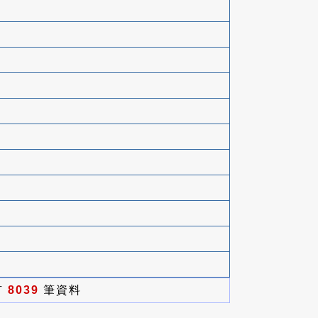
有
8039
筆資料