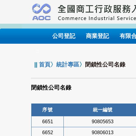
跳
到
主
要
內
公司登記
商業登記
有限
容
:::
||
首頁
〉
統計專區
〉
閉鎖性公司名錄
閉鎖性公司名錄
序號
統一編號
6651
90805653
6652
90806013