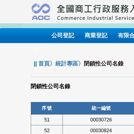
跳
到
主
要
內
公司登記
商業登記
有限
容
:::
||
首頁
〉
統計專區
〉
閉鎖性公司名錄
閉鎖性公司名錄
序號
統一編號
51
00030726
52
00030824