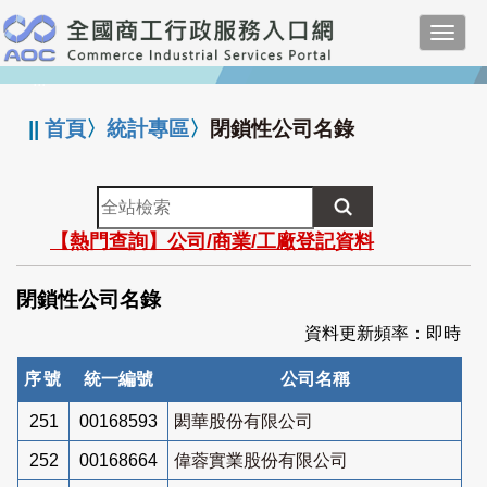
跳
Toggl
到
navig
主
:::
要
內
||
首頁
〉
統計專區
〉
閉鎖性公司名錄
容
全
站
【熱門查詢】公司/商業/工廠登記資料
檢
索
閉鎖性公司名錄
資料更新頻率：即時
序號
統一編號
公司名稱
251
00168593
閎華股份有限公司
252
00168664
偉蓉實業股份有限公司