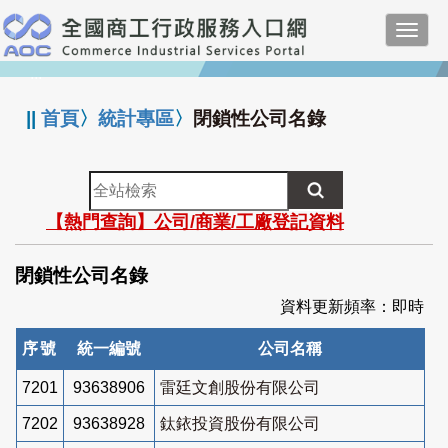
跳
Toggl
到
navig
主
:::
要
內
||
首頁
〉
統計專區
〉
閉鎖性公司名錄
容
全
站
【熱門查詢】公司/商業/工廠登記資料
檢
索
閉鎖性公司名錄
資料更新頻率：即時
序號
統一編號
公司名稱
7201
93638906
雷廷文創股份有限公司
7202
93638928
鈦銥投資股份有限公司