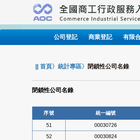
跳
到
主
要
內
公司登記
商業登記
有限
容
:::
||
首頁
〉
統計專區
〉
閉鎖性公司名錄
閉鎖性公司名錄
序號
統一編號
51
00030726
52
00030824