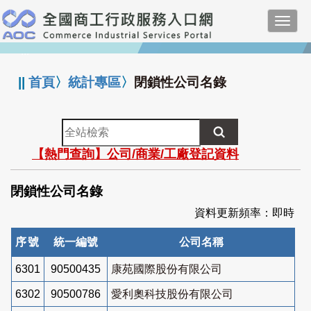
跳
Toggl
到
navig
主
:::
要
內
||
首頁
〉
統計專區
〉
閉鎖性公司名錄
容
全
站
【熱門查詢】公司/商業/工廠登記資料
檢
索
閉鎖性公司名錄
資料更新頻率：即時
序號
統一編號
公司名稱
6301
90500435
康苑國際股份有限公司
6302
90500786
愛利奧科技股份有限公司