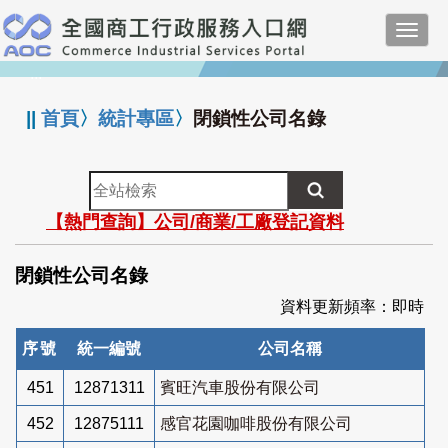
跳
Toggl
到
navig
主
:::
要
內
||
首頁
〉
統計專區
〉
閉鎖性公司名錄
容
全
站
【熱門查詢】公司/商業/工廠登記資料
檢
索
閉鎖性公司名錄
資料更新頻率：即時
序號
統一編號
公司名稱
451
12871311
賓旺汽車股份有限公司
452
12875111
感官花園咖啡股份有限公司