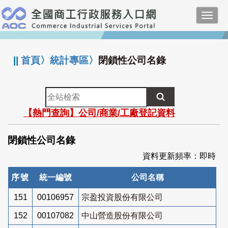
跳
Toggl
到
navig
主
:::
要
內
||
首頁
〉
統計專區
〉
閉鎖性公司名錄
容
全
站
【熱門查詢】公司/商業/工廠登記資料
檢
索
閉鎖性公司名錄
資料更新頻率：即時
序號
統一編號
公司名稱
151
00106957
宗盈投資股份有限公司
152
00107082
中山營造股份有限公司