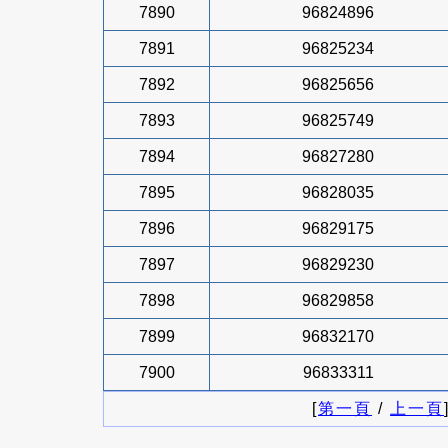
7890
96824896
7891
96825234
7892
96825656
7893
96825749
7894
96827280
7895
96828035
7896
96829175
7897
96829230
7898
96829858
7899
96832170
7900
96833311
[
第一頁
/
上一頁