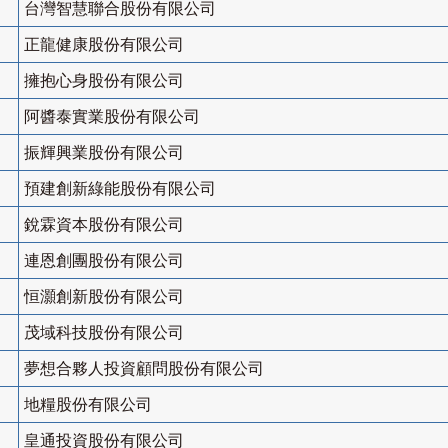
台灣智慧聯合股份有限公司
正龍健康股份有限公司
擁抱心身股份有限公司
阿醬泰實業股份有限公司
振輝興業股份有限公司
預建創新綠能股份有限公司
銳霖資本股份有限公司
連恩創團股份有限公司
恒灝創新股份有限公司
茂域科技股份有限公司
夢想合夥人投資顧問股份有限公司
地糧股份有限公司
皇通投資股份有限公司