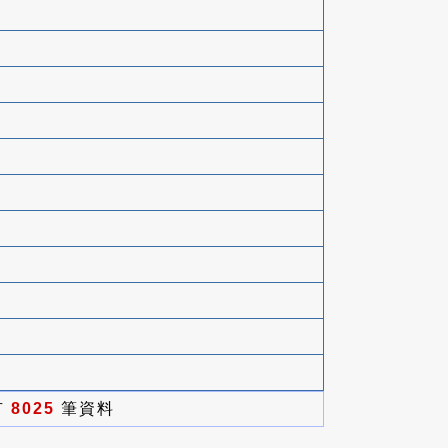
有
8025
筆資料