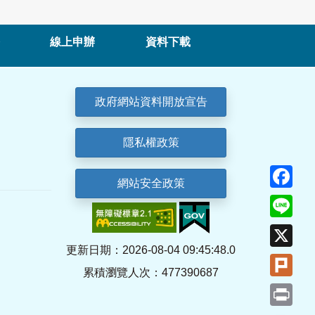
線上申辦
資料下載
政府網站資料開放宣告
隱私權政策
Fa
網站安全政策
Lin
X
更新日期：2026-08-04 09:45:48.0
Plu
累積瀏覽人次：477390687
Pri