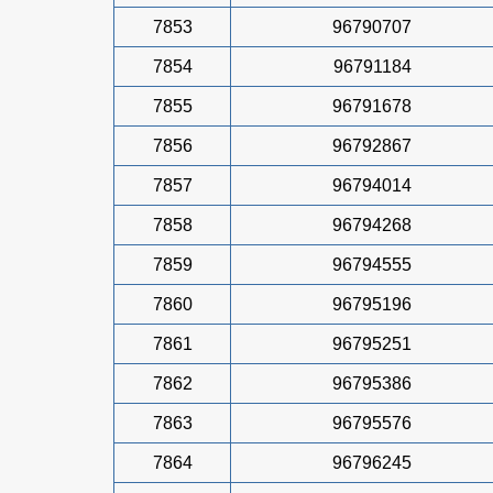
7853
96790707
7854
96791184
7855
96791678
7856
96792867
7857
96794014
7858
96794268
7859
96794555
7860
96795196
7861
96795251
7862
96795386
7863
96795576
7864
96796245