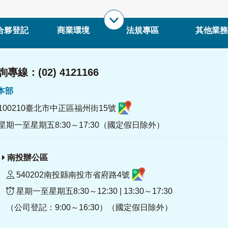
合夥登記
商業環境
法規專區
其他業務
專線：(02) 4121166
署本部
100210臺北市中正區福州街15號
星期一至星期五8:30～17:30（國定假日除外）
南投辦公區
540202南投縣南投市省府路4號
星期一至星期五8:30～12:30 | 13:30～17:30
（公司登記：9:00～16:30）（國定假日除外）