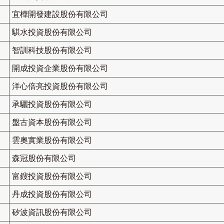
宜樺開發建設股份有限公司
騏水投資股份有限公司
智訓科技股份有限公司
開成投資企業股份有限公司
洋心倍亮投資股份有限公司
承驪投資股份有限公司
盤古資本股份有限公司
雲奧實業股份有限公司
森冠股份有限公司
富鎪投資股份有限公司
丹成投資股份有限公司
矽波資訊股份有限公司