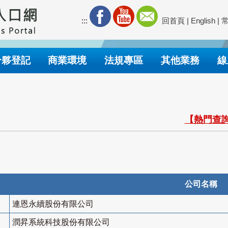
:::
回首頁
|
English
|
合夥登記
商業環境
法規專區
其他業務
線
【熱門查詢
公司名稱
連恩永續股份有限公司
潤昇系統科技股份有限公司