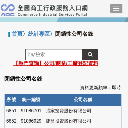
跳
Toggl
到
navig
主
:::
要
內
||
首頁
〉
統計專區
〉
閉鎖性公司名錄
容
全
站
【熱門查詢】公司/商業/工廠登記資料
檢
索
閉鎖性公司名錄
資料更新頻率：即時
序號
統一編號
公司名稱
6851
91086701
張家投資股份有限公司
6852
91086929
捷昌投資股份有限公司