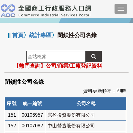
跳
Toggl
到
navig
主
:::
要
內
||
首頁
〉
統計專區
〉
閉鎖性公司名錄
容
全
站
【熱門查詢】公司/商業/工廠登記資料
檢
索
閉鎖性公司名錄
資料更新頻率：即時
序號
統一編號
公司名稱
151
00106957
宗盈投資股份有限公司
152
00107082
中山營造股份有限公司