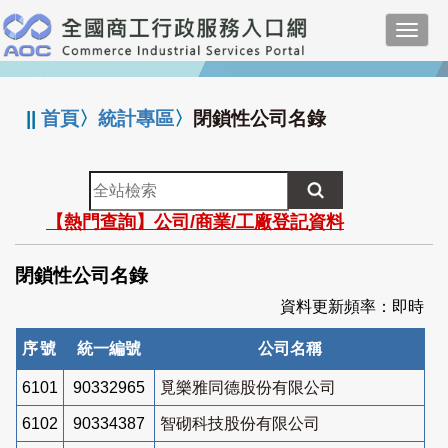
跳
Toggl
到
navig
主
:::
要
內
||
首頁
〉
統計專區
〉
閉鎖性公司名錄
容
全
站
【熱門查詢】公司/商業/工廠登記資料
檢
索
閉鎖性公司名錄
資料更新頻率：即時
序號
統一編號
公司名稱
6101
90332965
覓樂雅同德股份有限公司
6102
90334387
智砌科技股份有限公司